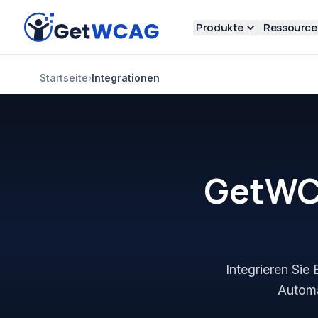
Zum Hauptinhalt springen
Produkte
Ressource
Startseite
›
Integrationen
GetWCA
Integrieren Sie 
Automa