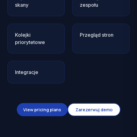
skany
zespołu
Kolejki
Przegląd stron
priorytetowe
Integracje
View pricing plans
Zarezerwuj demo