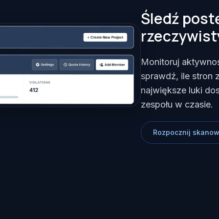
Śledź post
rzeczywis
Monitoruj aktywnoś
sprawdź, ile stron
największe luki do
zespołu w czasie.
Rozpocznij skano