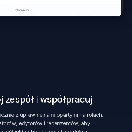
j zespół i współpracuj
cznie z uprawnieniami opartymi na rolach.
ratorów, edytorów i recenzentów, aby
 swój wkład bez chaosu i zgodnie z