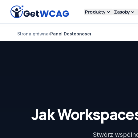
Przejdź do głównej treści
Produkty
Zasoby
Strona główna
›
Panel Dostepnosci
Jak Workspace
Stwórz wspólne 