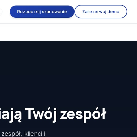
Rozpocznij skanowanie
Zarezerwuj demo
ją Twój zespół
espół, klienci i