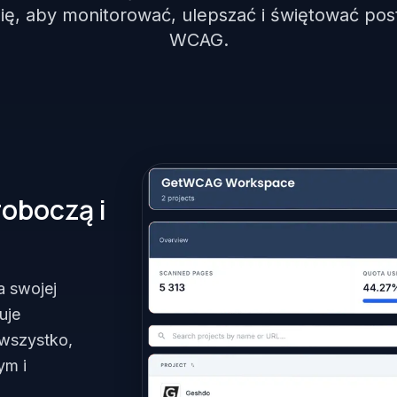
się, aby monitorować, ulepszać i świętować po
WCAG.
roboczą i
a swojej
uje
 wszystko,
ym i