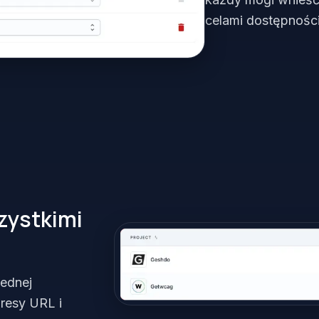
celami dostępności
szystkimi
jednej
dresy URL i