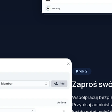
Krok
2
Zaproś swó
Współpracuj bezpie
Przypisuj administ
każdy mógł wnieść