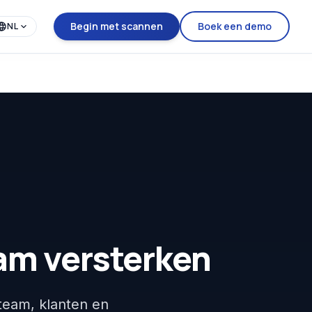
Begin met scannen
Boek een demo
NL
m versterken
team, klanten en