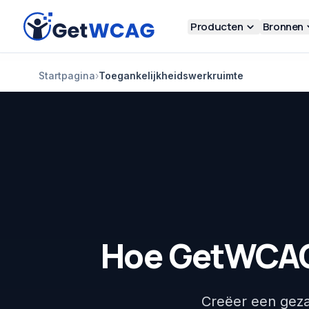
Ga naar hoofdinhoud
Producten
Bronnen
Startpagina
›
Toegankelijkheidswerkruimte
Hoe GetWCAG
Creëer een geza