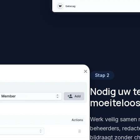
Stap
2
Nodig uw t
moeiteloo
Werk veilig samen 
beheerders, redact
bijdraagt zonder c