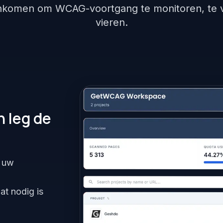
nkomen om WCAG-voortgang te monitoren, te v
vieren.
 leg de
r uw
at nodig is