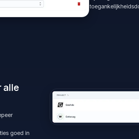
toegankelijkheidsdo
 alle
epeer
ies goed in