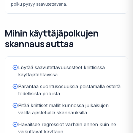
polku pysyy saavutettavana.
Mihin käyttäjäpolkujen
skannaus auttaa
Löytää saavutettavuusesteet kriittisissä
käyttäjätehtävissä
Parantaa suoritusosuuksia poistamalla esteitä
todellisista poluista
Pitää kriittiset mallit kunnossa julkaisujen
välillä ajastetuilla skannauksilla
Havaitsee regressiot varhain ennen kuin ne
vaikuttavat käyttäjiin