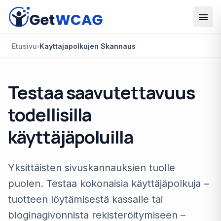
Siirry pääsisältöön
Etusivu
›
Kayttajapolkujen Skannaus
Testaa saavutettavuus
todellisilla
käyttäjäpoluilla
Yksittäisten sivuskannauksien tuolle
puolen. Testaa kokonaisia käyttäjäpolkuja –
tuotteen löytämisestä kassalle tai
bloginagivonnista rekisteröitymiseen –