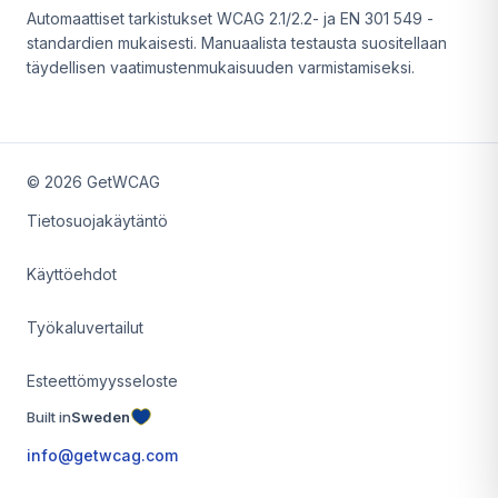
Automaattiset tarkistukset WCAG 2.1/2.2- ja EN 301 549 -
standardien mukaisesti. Manuaalista testausta suositellaan
täydellisen vaatimustenmukaisuuden varmistamiseksi.
©
2026
GetWCAG
Tietosuojakäytäntö
Käyttöehdot
Työkaluvertailut
Esteettömyysseloste
Built in
Sweden
info@getwcag.com