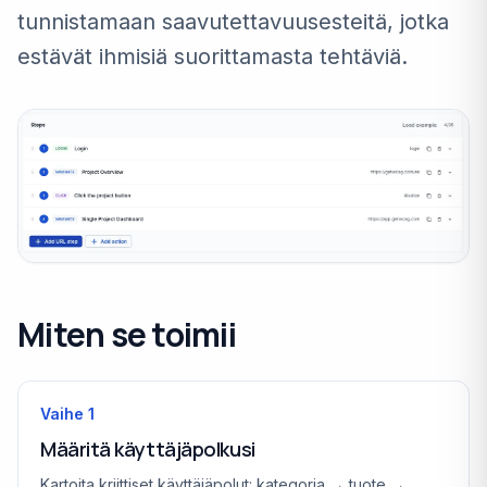
tunnistamaan saavutettavuusesteitä, jotka
estävät ihmisiä suorittamasta tehtäviä.
Miten se toimii
Vaihe
1
Määritä käyttäjäpolkusi
Kartoita kriittiset käyttäjäpolut: kategoria → tuote →