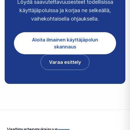
Löydä saavutettavuusesteet todellisissa
käyttäjäpoluissa ja korjaa ne selkeällä,
vaihekohtaisella ohjauksella.
Aloita ilmainen käyttäjäpolun
skannaus
Varaa esittely
Vaatimustenmukaisuus