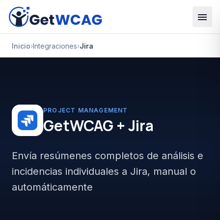
Skip to main content
Inicio
›
Integraciones
›
Jira
PROJECT MANAGEMENT
GetWCAG +
Jira
Envía resúmenes completos de análisis e
incidencias individuales a Jira, manual o
automáticamente