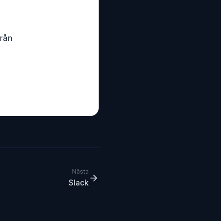
rån
Nästa
Slack