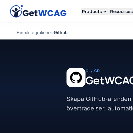
Skip to main content
Products
Resources
Hem
›
Integrationer
›
Github
CI / CD
GetWCA
Skapa GitHub-ärenden fr
överträdelser, automati