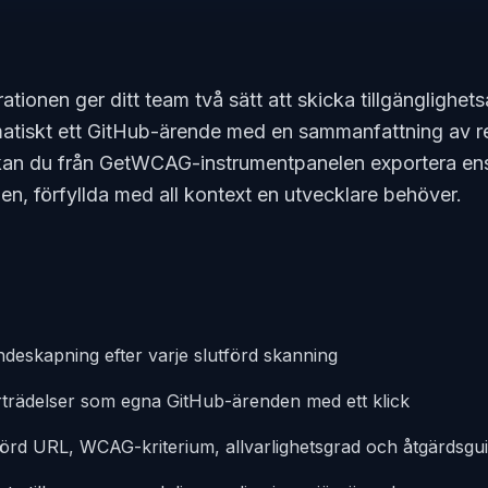
onen ger ditt team två sätt att skicka tillgänglighetsa
iskt ett GitHub-ärende med en sammanfattning av re
 kan du från GetWCAG-instrumentpanelen exportera ens
n, förfyllda med all kontext en utvecklare behöver.
deskapning efter varje slutförd skanning
rträdelser som egna GitHub-ärenden med ett klick
örd URL, WCAG-kriterium, allvarlighetsgrad och åtgärdsgu