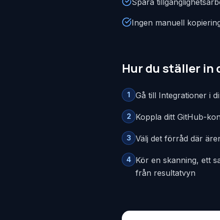
Spåra tillgänglighetsar
Ingen manuell kopiering
Hur du ställer in 
1
Gå till Integrationer 
2
Koppla ditt GitHub-ko
3
Välj det förråd där är
4
Kör en skanning, ett s
från resultatvyn