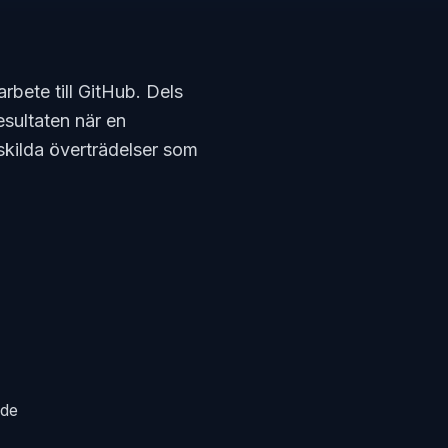
rbete till GitHub. Dels
sultaten när en
kilda överträdelser som
ide