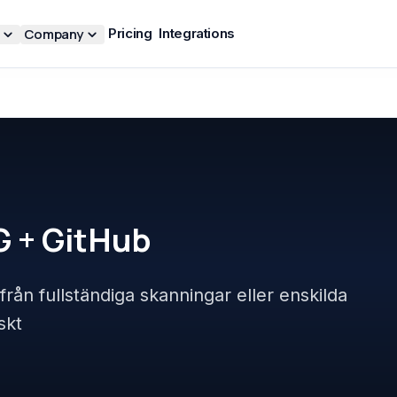
Company
Pricing
Integrations
G +
GitHub
ån fullständiga skanningar eller enskilda
skt