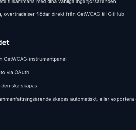
bete tillsammans med dina vanliga ingenjörsärenden
, överträdelser flödar direkt från GetWCAG till GitHub
det
i din GetWCAG-instrumentpanel
nto via OAuth
enden ska skapas
ammanfattningsärende skapas automatiskt, eller exportera 