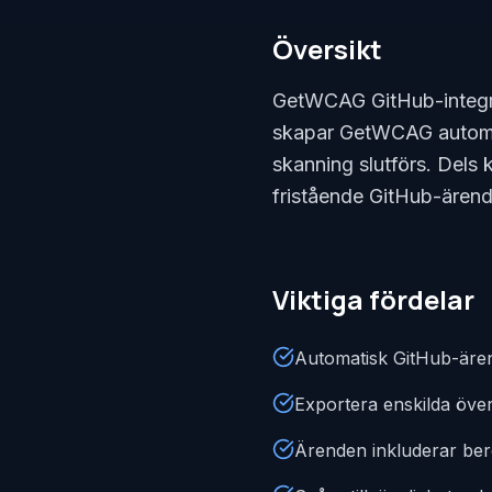
Översikt
GetWCAG GitHub-integrati
skapar GetWCAG automat
skanning slutförs. Dels
fristående GitHub-ärende
Viktiga fördelar
Automatisk GitHub-ären
Exportera enskilda öve
Ärenden inkluderar ber