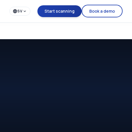
Start scanning
Book a demo
SV